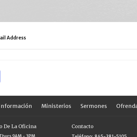
ail Address
Información
Ministerios
Sermones
Ofrend
o De La Oficina
Contacto
Thurs 9AM - 3PM
Teléfono:
845-381-5105